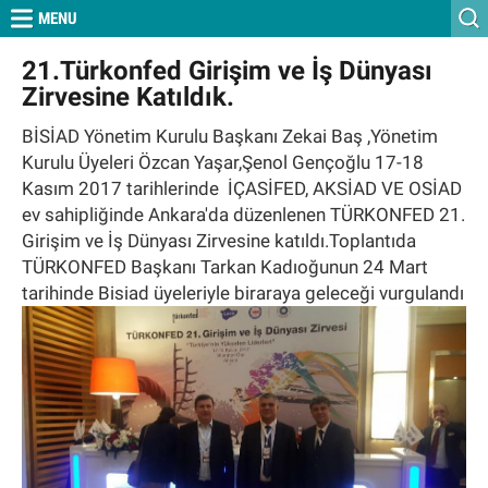
Geri
MENU
21.Türkonfed Girişim ve İş Dünyası
ANASAYFA
Zirvesine Katıldık.
KURUMSAL
BİSİAD Yönetim Kurulu Başkanı Zekai Baş ,Yönetim
HABERLER
Kurulu Üyeleri Özcan Yaşar,Şenol Gençoğlu 17-18
Kasım 2017 tarihlerinde İÇASİFED, AKSİAD VE OSİAD
ETKİNLİKLERİMİZ
ev sahipliğinde Ankara'da düzenlenen TÜRKONFED 21.
BİSİAD AKADEMİA
Girişim ve İş Dünyası Zirvesine katıldı.Toplantıda
TÜRKONFED Başkanı Tarkan Kadıoğunun 24 Mart
S.S.S
tarihinde Bisiad üyeleriyle biraraya geleceği vurgulandı
İLETİŞİM ve ÖNERİ