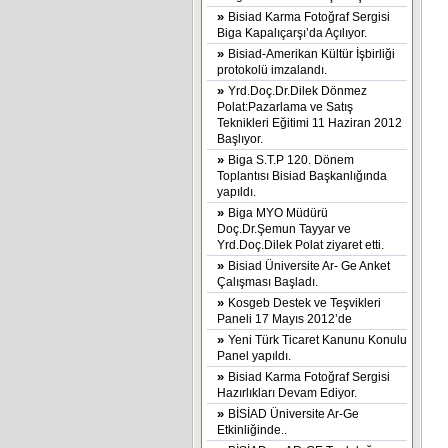
»
Bisiad Karma Fotoğraf Sergisi
Biga Kapalıçarşı’da Açılıyor.
»
Bisiad-Amerikan Kültür İşbirliği
protokolü imzalandı.
»
Yrd.Doç.Dr.Dilek Dönmez
Polat:Pazarlama ve Satış
Teknikleri Eğitimi 11 Haziran 2012
Başlıyor.
»
Biga S.T.P 120. Dönem
Toplantısı Bisiad Başkanlığında
yapıldı.
»
Biga MYO Müdürü
Doç.Dr.Şemun Tayyar ve
Yrd.Doç.Dilek Polat ziyaret etti.
»
Bisiad Üniversite Ar- Ge Anket
Çalışması Başladı.
»
Kosgeb Destek ve Teşvikleri
Paneli 17 Mayıs 2012’de
»
Yeni Türk Ticaret Kanunu Konulu
Panel yapıldı.
»
Bisiad Karma Fotoğraf Sergisi
Hazırlıkları Devam Ediyor.
»
BİSİAD Üniversite Ar-Ge
Etkinliğinde..