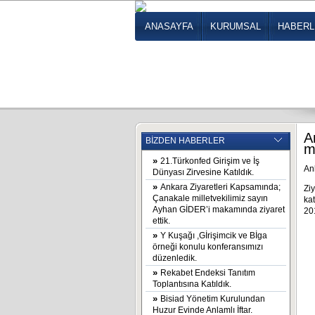
ANASAYFA
KURUMSAL
HABER
A
BİZDEN HABERLER
m
»
21.Türkonfed Girişim ve İş
An
Dünyası Zirvesine Katıldık.
»
Ankara Ziyaretleri Kapsamında;
Zi
Çanakale milletvekilimiz sayın
ka
Ayhan GİDER’i makamında ziyaret
20
ettik.
»
Y Kuşağı ,Gİrişimcik ve Bİga
örneği konulu konferansımızı
düzenledik.
»
Rekabet Endeksi Tanıtım
Toplantısına Katıldık.
»
Bisiad Yönetim Kurulundan
Huzur Evinde Anlamlı İftar.