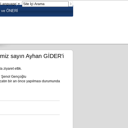
t Language
▼
 ve ÖNERİ
limiz sayın Ayhan GİDER’i
ziyaret ettik.
ar Şenol Gençoğlu
racatın bir an önce yapılması durumunda