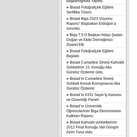
Başkanlığında Yapıldı.
»
Bisiad Fotoğrafçılık Eğitimi
Sertifika Töreni.
»
Bisiad Biga 2023 Vizyonu
Raporu" Başbakan Erdoğan’a
sunuldu.
»
Biga T.S.O Başkan Adayı Şadan
Doğan ve Ekibi Derneğimizi
Ziyaret Etti.
»
Bisiad Fotoğrafçılık Eğitimi
Başladı.
»
Bisiad Cumartesi Sinerji Kahvaltı
Sohbetinin 15. Konuğu Aka
Gündüz Özdemir oldu.
»
Bisiad’ın Cumartesi Sinerji
Sohbeti Konuk Konuşmacısı Aka
Gündüz Özdemir.
»
Bisiad’ın 6331 Sayılı İş Kanunu
ve Güvenliği Paneli.
»
Bisiad’ın Üniversite
Öğrencilerinin Biga Ekonomisine
Katkıları Raporu.
»
Bisiad Kahvaltı sohbetlerinin
2012 Final Konuğu Vali Güngör
Azim Tuna oldu.