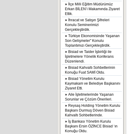
»
İlçe Milli Eğitim Müdürümüz
Erkan BİLEN’i Makamında Ziyaret
Ettik.
»
İhracat ve Satışın Şifreleri
Konulu Seminerimizi
Gerçekleştirdik.
»
Türkiye Ekonomisinde Yaşanan
Son Gelişmeler" Konulu
Toplantımızı Gerçekleştirdik.
»
Bisiad ve Taider İşbirliği ile
İşletmelere Yönelik Konferans
Düzenlendi.
»
Bisiad Kahvaltı Sohbetlerinin
Konuğu Fuat SAMİ Oldu.
»
Bisiad Yönetim Kurulu
Kaymakam ve Belediye Başkanını
Ziyaret Etti.
»
Aile İşletmelerinde Yaşanan
Sorunlar ve Çözüm Önerileri.
»
Reysaş Holding Yönetim Kurulu
Başkanı Durmuş Döven Bisiad
Kahvaltı Sohbetlerinde.
»
İş Bankası Yönetim Kurulu
Başkanı Ersin ÖZİNCE Bisiad ‘ın
Konuğu Oldu.