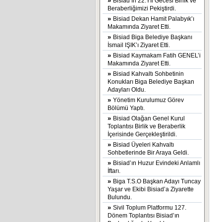
»
Bisiad’ın 22.Yıl Gecesi Birlik ve
Beraberliğimizi Pekiştirdi.
»
Bisiad Dekan Hamit Palabyık’ı
Makamında Ziyaret Etti.
»
Bisiad Biga Belediye Başkanı
İsmail IŞIK’ı Ziyaret Etti.
»
Bisiad Kaymakam Fatih GENEL’i
Makamında Ziyaret Etti.
»
Bisiad Kahvaltı Sohbetinin
Konukları Biga Belediye Başkan
Adayları Oldu.
»
Yönetim Kurulumuz Görev
Bölümü Yaptı.
»
Bisiad Olağan Genel Kurul
Toplantısı Birlik ve Beraberlik
İçerisinde Gerçekleştirildi.
»
Bisiad Üyeleri Kahvaltı
Sohbetlerinde Bir Araya Geldi.
»
Bisiad’ın Huzur Evindeki Anlamlı
İftarı.
»
Biga T.S.O Başkan Adayı Tuncay
Yaşar ve Ekibi Bisiad’a Ziyarette
Bulundu.
»
Sivil Toplum Platformu 127.
Dönem Toplantısı Bisiad’ın