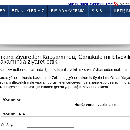
Site Haritası
Webmail
RSS
Selec
LER
ETKİNLİKLERİMİZ
BİSİAD AKADEMİA
S.S.S
İLETİŞİM
nkara Ziyaretleri Kapsamında; Çanakale milletveki
akamında ziyaret ettik.
kara ziyaretleri kapsamında; Çanakale milletvekilimiz sayın Ayhan gideri makamında 
yarete yönetim kurulu başkanımız Zekai baş ,yönetim kurulu üyelerimiz Özcan Yaş
tıldılar.milletvekilimizle yapılan görüşmeler çerçevesinde 2.sanayi bölgesi için mü
18 bütçesine alınması için elinden geleni yapacağını sözlerine ekledi.
Yorumlar
Henüz yorum yapılmamış
Yorum Ekle
Ad Soyad :