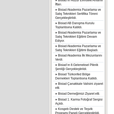
»
Bisiad ın Huzur Evindeki Anlamlı
İftarı.
»
Bisiad Akademia Pazarlama ve
Satış Teknikleri Sertifika Töreni
Gerçekleştirildi.
»
Bisiad AB Danışma Kurulu
Toplantısına Katıldı.
»
Bisiad Akademia Pazarlama ve
Satış Teknikleri Eğitimi Devam
Ediyor.
»
Bisiad Akademia Pazarlama ve
Satış Teknikleri Eğitimi Başladı.
»
Bisiad Akademia İlk Mezunlarını
Verdi.
»
Bisiad’ın 8.Geleneksel Piknik
Şenliği Gerçekleştirildi.
»
Bisiad Türkonfed Bölge
Dernekleri Toplantısına Katıldı.
»
Bisiad Çanakkale Valisini ziyaret
etti.
»
Bisiad Derneğimizi Ziyaret etti.
»
Bisiad 1. Karma Fotoğraf Sergisi
Açıldı.
»
Kosgeb Destek ve Teşvik
Programı Paneli Gerçekleştirildi.