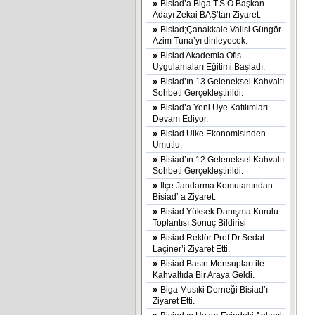
»
Bisiad’a Biga T.S.O Başkan
Adayı Zekai BAŞ’tan Ziyaret.
»
Bisiad;Çanakkale Valisi Güngör
Azim Tuna’yı dinleyecek.
»
Bisiad Akademia Ofis
Uygulamaları Eğitimi Başladı.
»
Bisiad’ın 13.Geleneksel Kahvaltı
Sohbeti Gerçekleştirildi.
»
Bisiad’a Yeni Üye Katılımları
Devam Ediyor.
»
Bisiad Ülke Ekonomisinden
Umutlu.
»
Bisiad’ın 12.Geleneksel Kahvaltı
Sohbeti Gerçekleştirildi.
»
İlçe Jandarma Komutanından
Bisiad’ a Ziyaret.
»
Bisiad Yüksek Danışma Kurulu
Toplantısı Sonuç Bildirisi
»
Bisiad Rektör Prof.Dr.Sedat
Laçiner’i Ziyaret Etti.
»
Bisiad Basın Mensupları ile
Kahvaltıda Bir Araya Geldi.
»
Biga Musıki Derneği Bisiad’ı
Ziyaret Etti.