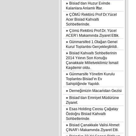
»
Bisiad’dan Huzur Evinde
Kalanlara Anlamlı İftar.
»
ÇÖMÜ Rektörü Prof Dr.Yücel
Acer Bisiad Kahvaltı
Sohbetlerinde.
»
Çömü Rektörü Prof.Dr. Yücel
ACER’i Makamında Ziyaret Ettik.
»
Günmarsifed 1.Olağan Genel
Kurul Toplantısı Gerçekleştirildi.
»
Bisiad Kahvaltı Sohbetlerinin
2014 Yılının Son Konuğu
Çanakkale Milletvekilimiz İsmail
Kaşdemir oldu.
»
Günmarsife Yönetim Kurulu
Toplantısı Bisiad’ın Ev
Sahipliğinde Yapıldı.
»
Derneğimizin Macaristan Gezisi
»
Bisiad’dan Emniyet Müdürüne
Ziyaret.
»
Esas Holding Ceosu Çağatay
Özdoğru Bisiad Kahvaltı
Sohbetlerinde.
»
Bisiad Çanakkale Valisi Ahmet
ÇINAR’ı Makamında Ziyaret Etti.